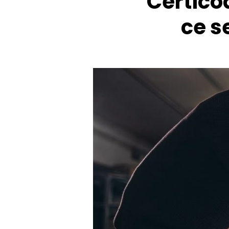
Certicod
ce s